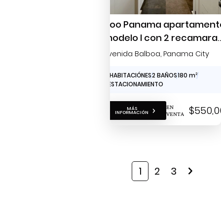
Yoo Panama apartament
modelo I con 2 recamara
para la venta
Avenida Balboa
, Panama City
2 HABITACIÓNES
2 BAÑOS
180 m
2
1 ESTACIONAMIENTO
EN
$550,0
MÁS
INFORMACIÓN
VENTA
1
2
3