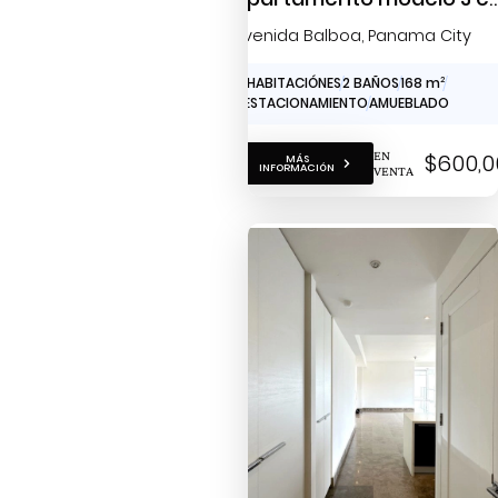
el Yoo Panama para la
Avenida Balboa
, Panama City
venta
2 HABITACIÓNES
2 BAÑOS
168 m
2
1 ESTACIONAMIENTO
AMUEBLADO
EN
$600,0
MÁS
INFORMACIÓN
VENTA