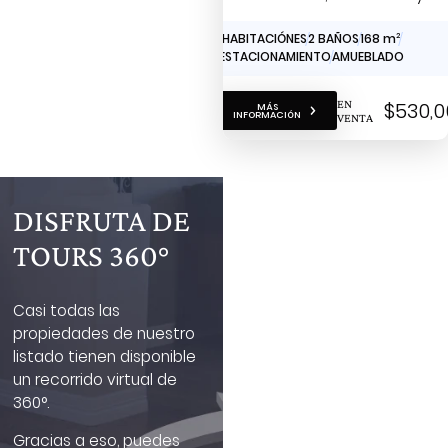
venta
2 HABITACIÓNES
2 BAÑOS
168 m
2
1 ESTACIONAMIENTO
AMUEBLADO
EN
$530,0
MÁS
INFORMACIÓN
VENTA
DISFRUTA DE
TOURS 360°
Casi todas las
propiedades de nuestro
listado tienen disponible
un recorrido virtual de
360°.
Gracias a eso, puedes