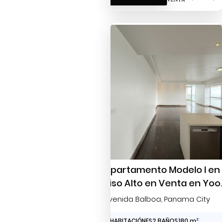
Apartamento Modelo I en
Piso Alto en Venta en Yoo
Panama – 2 Recámaras,
Avenida Balboa
, Panama City
180 m² y Espectaculares
2 HABITACIÓNES
2 BAÑOS
180 m
2