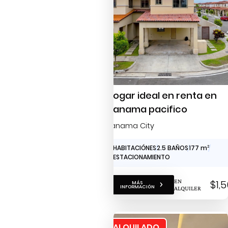
Hogar ideal en renta en
panama pacifico
Panama City
3 HABITACIÓNES
2.5 BAÑOS
177 m
2
2 ESTACIONAMIENTO
EN
$1,
MÁS
INFORMACIÓN
ALQUILER
ALQUILADO