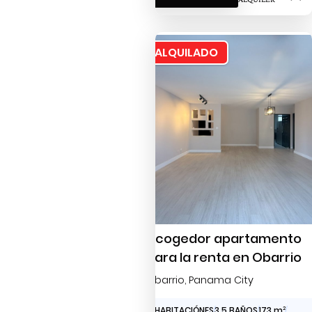
ALQUILADO
Acogedor apartamento
para la renta en Obarrio
Obarrio
, Panama City
3 HABITACIÓNES
3.5 BAÑOS
173 m
2