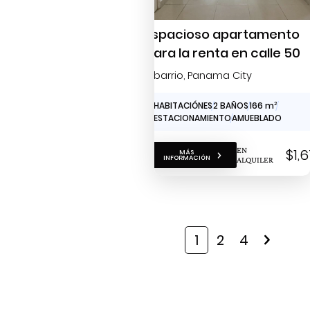
Espacioso apartamento
para la renta en calle 50
Obarrio
, Panama City
3 HABITACIÓNES
2 BAÑOS
166 m
2
2 ESTACIONAMIENTO
AMUEBLADO
EN
$1,
MÁS
INFORMACIÓN
ALQUILER
1
2
4