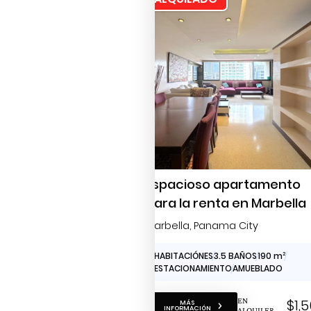
Espacioso apartamento
para la renta en Marbella
Marbella
, Panama City
3 HABITACIÓNES
3.5 BAÑOS
190 m
2
2 ESTACIONAMIENTO
AMUEBLADO
EN
$1,
MÁS
INFORMACIÓN
ALQUILER