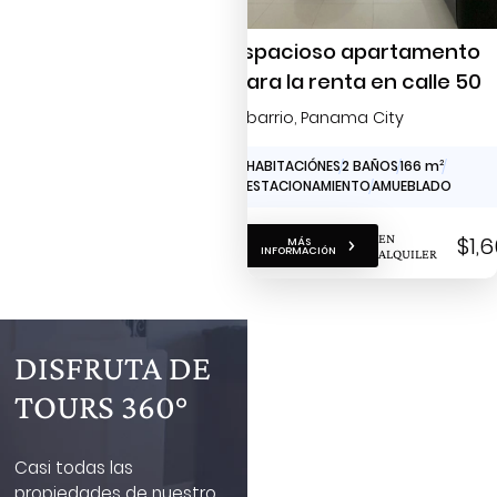
Espacioso apartamento
para la renta en calle 50
Obarrio
, Panama City
3 HABITACIÓNES
2 BAÑOS
166 m
2
2 ESTACIONAMIENTO
AMUEBLADO
EN
$1,
MÁS
INFORMACIÓN
ALQUILER
DISFRUTA DE
TOURS 360°
Casi todas las
propiedades de nuestro