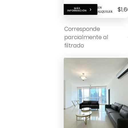
EN
$1,
MÁS
INFORMACIÓN
ALQUILER
Corresponde
parcialmente al
filtrado