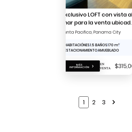
Exclusivo LOFT con vista a
mar para la venta ubicad
en Punta Pacífica
Punta Pacifica
, Panama City
1 HABITACIÓNES
1.5 BAÑOS
170 m
2
1 ESTACIONAMIENTO
AMUEBLADO
EN
$315,
MÁS
INFORMACIÓN
VENTA
1
2
3