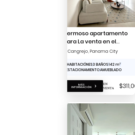
Hermoso apartamento
para La venta en el
Cangrejo
El Cangrejo
, Panama City
3 HABITACIÓNES
3 BAÑOS
142 m
2
1 ESTACIONAMIENTO
AMUEBLADO
EN
$311,
MÁS
INFORMACIÓN
VENTA