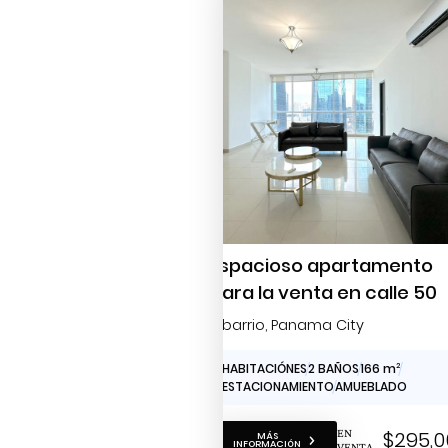
Espacioso apartamento
para la venta en calle 50
Obarrio
, Panama City
3 HABITACIÓNES
2 BAÑOS
166 m
2
2 ESTACIONAMIENTO
AMUEBLADO
EN
$295,0
MÁS
INFORMACIÓN
VENTA