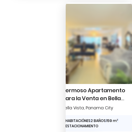
Hermoso Apartamento
para la Venta en Bella
Vista
Bella Vista
, Panama City
3 HABITACIÓNES
2 BAÑOS
159 m
2
2 ESTACIONAMIENTO