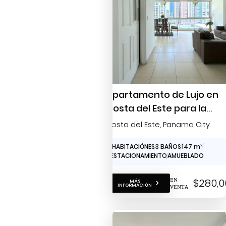
Apartamento de Lujo en
Costa del Este para la
venta
Costa del Este
, Panama City
3 HABITACIÓNES
3 BAÑOS
147 m
2
1 ESTACIONAMIENTO
AMUEBLADO
EN
$280,0
MÁS
INFORMACIÓN
VENTA