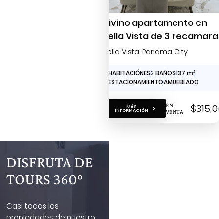
Divino apartamento en
Bella Vista de 3 recamara
full amoblado para la
Bella Vista
, Panama City
venta
3 HABITACIÓNES
2 BAÑOS
137 m
2
2 ESTACIONAMIENTO
AMUEBLADO
EN
$315,
MÁS
INFORMACIÓN
VENTA
DISFRUTA DE
TOURS 360°
Casi todas las
propiedades de nuestro