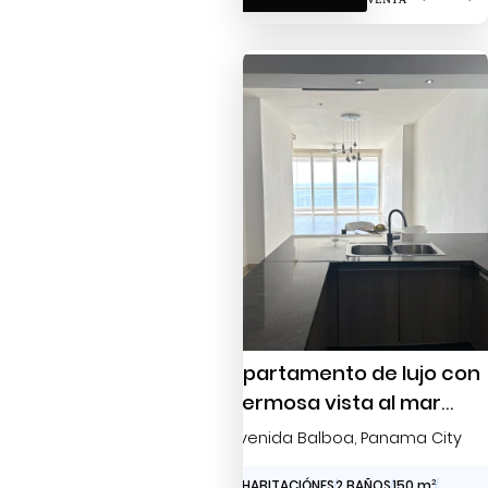
Apartamento de lujo con
hermosa vista al mar
semi-amueblado para la
Avenida Balboa
, Panama City
Venta
2 HABITACIÓNES
2 BAÑOS
150 m
2