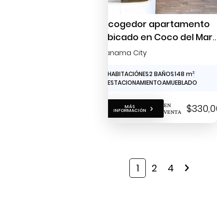
Acogedor apartamento
ubicado en Coco del Mar
para la venta
Panama City
2 HABITACIÓNES
2 BAÑOS
148 m
2
2 ESTACIONAMIENTO
AMUEBLADO
EN
$330,
MÁS
INFORMACIÓN
VENTA
1
2
4