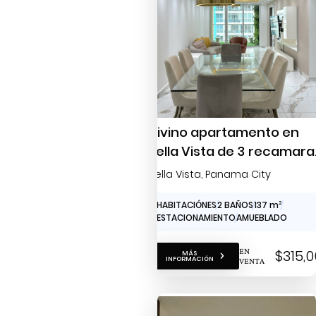
Divino apartamento en
Bella Vista de 3 recamara
full amoblado para la
Bella Vista
, Panama City
venta
3 HABITACIÓNES
2 BAÑOS
137 m
2
2 ESTACIONAMIENTO
AMUEBLADO
EN
$315,
MÁS
INFORMACIÓN
VENTA