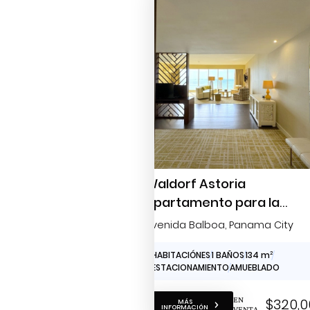
Waldorf Astoria
apartamento para la
venta
Avenida Balboa
, Panama City
1 HABITACIÓNES
1 BAÑOS
134 m
2
1 ESTACIONAMIENTO
AMUEBLADO
EN
$320,0
MÁS
INFORMACIÓN
VENTA