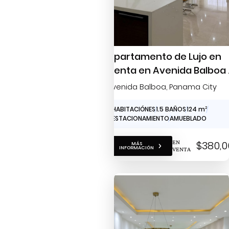
Apartamento de Lujo en
Venta en Avenida Balboa |
Recámara · 125 m² · Vista a
Avenida Balboa
, Panama City
Mar
1 HABITACIÓNES
1.5 BAÑOS
124 m
2
1 ESTACIONAMIENTO
AMUEBLADO
EN
$380,0
MÁS
INFORMACIÓN
VENTA