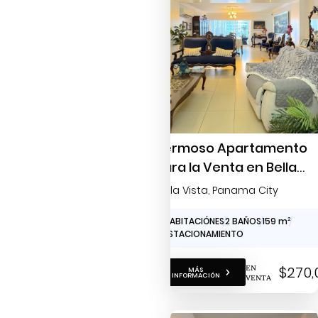
Hermoso Apartamento
para la Venta en Bella
Vista
Bella Vista
, Panama City
3 HABITACIÓNES
2 BAÑOS
159 m
2
2 ESTACIONAMIENTO
EN
$270,
MÁS
INFORMACIÓN
VENTA