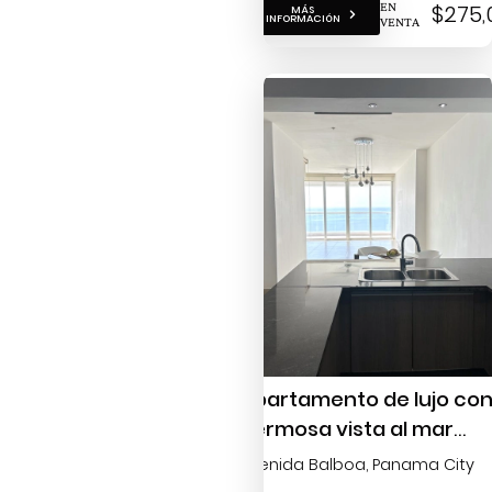
EN
$275,
MÁS
INFORMACIÓN
VENTA
Apartamento de lujo co
hermosa vista al mar
semi-amueblado para la
Avenida Balboa
, Panama City
Venta