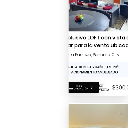
Exclusivo LOFT con vista 
mar para la venta ubica
en Punta Pacífica
Punta Pacifica
, Panama City
1 HABITACIÓNES
1.5 BAÑOS
170 m
2
1 ESTACIONAMIENTO
AMUEBLADO
EN
$300,
MÁS
INFORMACIÓN
VENTA