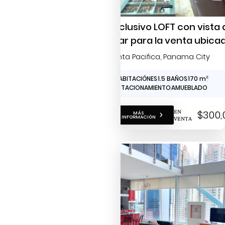
Exclusivo LOFT con vista 
mar para la venta ubica
en Punta Pacífica
Punta Pacifica
, Panama City
1 HABITACIÓNES
1.5 BAÑOS
170 m
2
1 ESTACIONAMIENTO
AMUEBLADO
EN
$300,
MÁS
INFORMACIÓN
VENTA