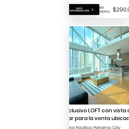
EN
$290,
MÁS
INFORMACIÓN
VENTA
Exclusivo LOFT con vista 
mar para la venta ubica
en Punta Pacífica
Punta Pacifica
, Panama City