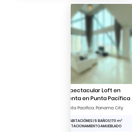
Espectacular Loft en
Venta en Punta Pacífica
Luz Natural Excepcional 
Punta Pacifica
, Panama City
Diseño Moderno
1 HABITACIÓNES
1.5 BAÑOS
170 m
2
1 ESTACIONAMIENTO
AMUEBLADO