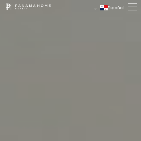
Español
CONTACTO
Cinthia
CELULAR / WHATSAPP
+507
6022
-0666
EMAIL
Cinthia
@
panamahomerealty.com
DÉJANOS UN MENSAJE