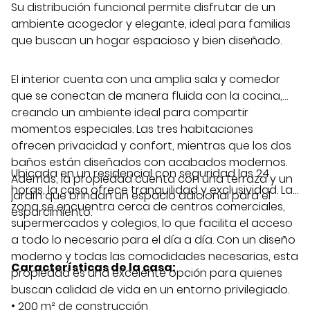
Su distribución funcional permite disfrutar de un
ambiente acogedor y elegante, ideal para familias
que buscan un hogar espacioso y bien diseñado.
El interior cuenta con una amplia sala y comedor
que se conectan de manera fluida con la cocina,
creando un ambiente ideal para compartir
momentos especiales. Las tres habitaciones
ofrecen privacidad y confort, mientras que los dos
baños están diseñados con acabados modernos.
Ubicada en un residencial con seguridad las 24
Además, la propiedad cuenta con una terraza y un
horas, la casa ofrece tranquilidad y exclusividad. La
jardín que brindan un espacio adicional para el
zona se encuentra cerca de centros comerciales,
esparcimiento.
supermercados y colegios, lo que facilita el acceso
a todo lo necesario para el día a día. Con un diseño
moderno y todas las comodidades necesarias, esta
Características de la casa:
propiedad es una excelente opción para quienes
buscan calidad de vida en un entorno privilegiado.
• 200 m² de construcción