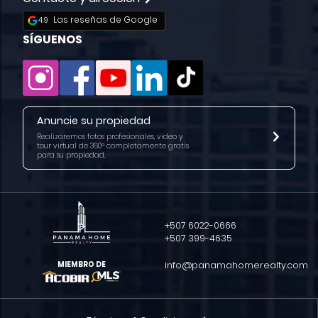
Las reseñas de Google
4.9
SÍGUENOS
Anuncie su propiedad
Realizaremos fotos profesionales, video y
tour virtual de 360° completamente gratis
para su propiedad.
+507
6022
-0666
+507
399-
4635
info@
panamahomerealty.com
MIEMBRO DE