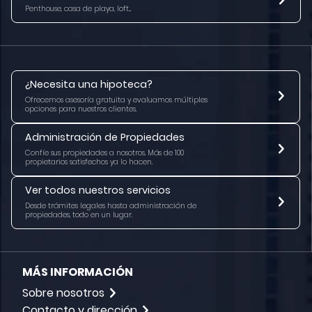
Penthouse, casa de playa, loft...
¿Necesita una hipoteca?
Ofrecemos asesoría gratuita y evaluamos múltiples
opciones para nuestros clientes.
Administración
de Propiedades
Confíe sus propiedades a nosotros. Más de 100
propietarios satisfechos ya lo hacen.
Ver todos nuestros servicios
Desde trámites legales hasta administración de
propiedades, todo en un lugar.
MÁS INFORMACIÓN
Sobre nosotros
Contacto y dirección