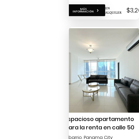
EN
$3,
MÁS
INFORMACIÓN
ALQUILER
Espacioso apartamento
para la renta en calle 50
Obarrio
, Panama City