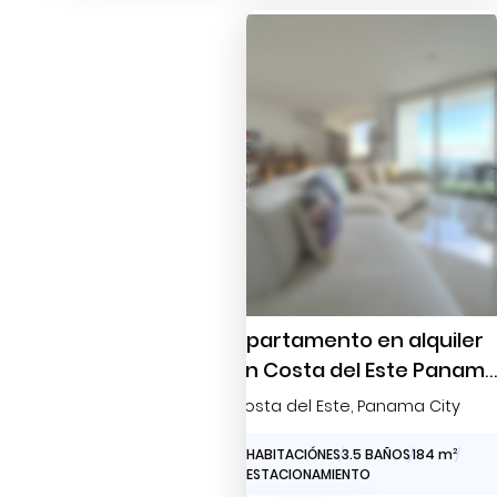
Apartamento en alquiler
en Costa del Este Panam
– 3 recámaras con terra
Costa del Este
, Panama City
y vista al mar
3 HABITACIÓNES
3.5 BAÑOS
184 m
2
3 ESTACIONAMIENTO