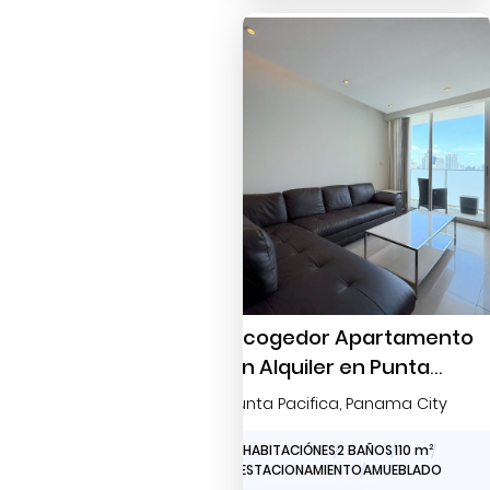
Acogedor Apartamento
en Alquiler en Punta
Pacífica
Punta Pacifica
, Panama City
2 HABITACIÓNES
2 BAÑOS
110 m
2
1 ESTACIONAMIENTO
AMUEBLADO