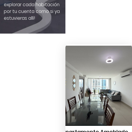
explorar cada habitación
por tu cuenta como si ya
estuvieras allí!
Apartamento Amoblado