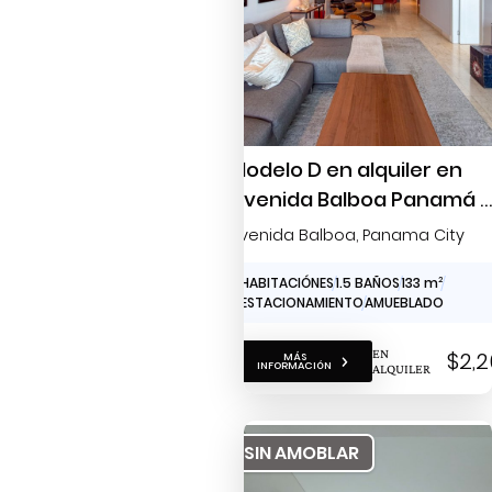
Modelo D en alquiler en
Avenida Balboa Panamá –
habitación, 133 m² y vista
Avenida Balboa
, Panama City
al mar
1 HABITACIÓNES
1.5 BAÑOS
133 m
2
1 ESTACIONAMIENTO
AMUEBLADO
EN
$2,2
MÁS
INFORMACIÓN
ALQUILER
SIN AMOBLAR