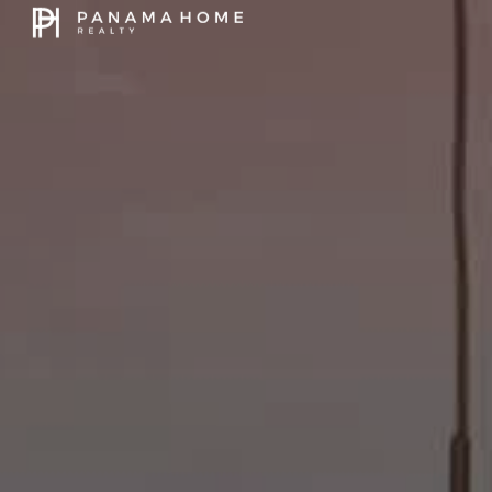
CELULAR 
+507
60
EMAIL
pavlina
DÉJAN