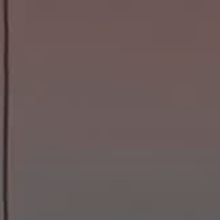
CONTACTO
Pavlina
/ WHATSAPP
22
-0666
@
panamahomerealty.com
OS UN MENSAJE