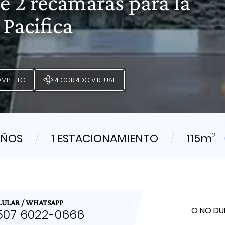
 2 recamaras para la
Pacifica
OMPLETO
RECORRIDO VIRTUAL
2
AÑOS
1 ESTACIONAMIENTO
115m
LULAR / WHATSAPP
O NO DU
507
6022
-0666