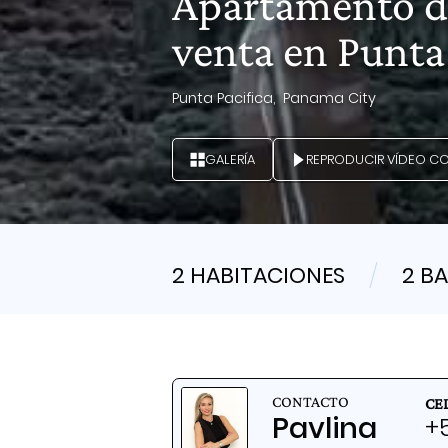
Apartamento de
venta en Punta 
Punta Pacifica,
Panama City
GALERÍA
REPRODUCIR VÍDEO C
2 HABITACIONES
2 B
CONTACTO
CE
Pavlina
+