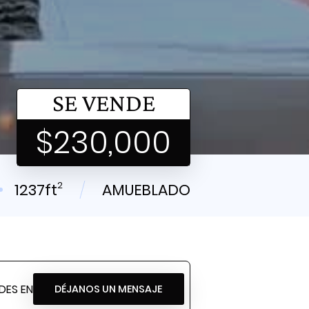
SE VENDE
$230,000
2
1237ft
AMUEBLADO
DES EN
DÉJANOS UN MENSAJE