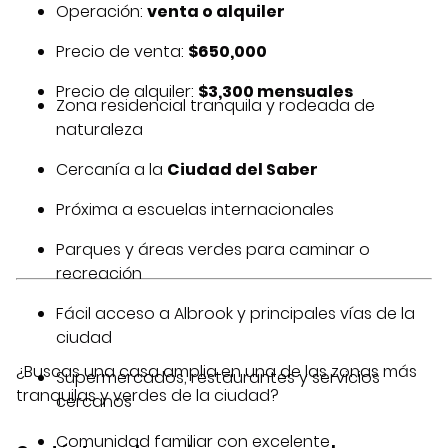
Operación:
venta o alquiler
Precio de venta:
$650,000
Precio de alquiler:
$3,300 mensuales
Zona residencial tranquila y rodeada de
naturaleza
Cercanía a la
Ciudad del Saber
Próxima a escuelas internacionales
Parques y áreas verdes para caminar o
recreación
Fácil acceso a Albrook y principales vías de la
ciudad
¿Buscas una casa amplia en una de las zonas más
Supermercados, restaurantes y servicios
tranquilas y verdes de la ciudad?
cercanos
Comunidad familiar con excelente