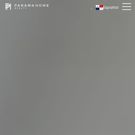
Español
CONTACTO
Cinthia
CELULAR / WHATSAPP
+507
6022
-0666
EMAIL
Cinthia
@
panamahomerealty.com
DÉJANOS UN MENSAJE