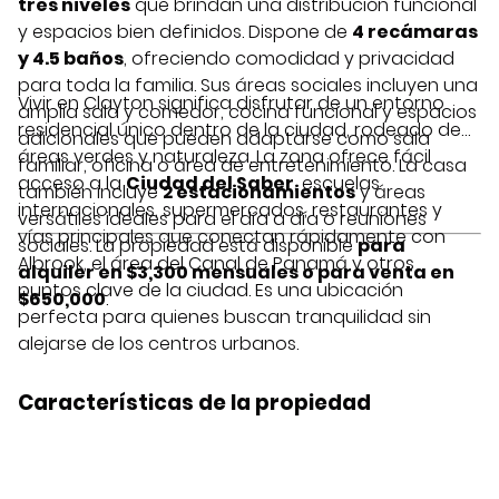
tres niveles
que brindan una distribución funcional
y espacios bien definidos. Dispone de
4 recámaras
y 4.5 baños
, ofreciendo comodidad y privacidad
para toda la familia. Sus áreas sociales incluyen una
Vivir en Clayton significa disfrutar de un entorno
amplia sala y comedor, cocina funcional y espacios
residencial único dentro de la ciudad, rodeado de
adicionales que pueden adaptarse como sala
áreas verdes y naturaleza. La zona ofrece fácil
familiar, oficina o área de entretenimiento. La casa
acceso a la
Ciudad del Saber
, escuelas
también incluye
2 estacionamientos
y áreas
internacionales, supermercados, restaurantes y
versátiles ideales para el día a día o reuniones
vías principales que conectan rápidamente con
sociales. La propiedad está disponible
para
Albrook, el área del Canal de Panamá y otros
alquiler en $3,300 mensuales o para venta en
puntos clave de la ciudad. Es una ubicación
$650,000
.
perfecta para quienes buscan tranquilidad sin
alejarse de los centros urbanos.
Características de la propiedad