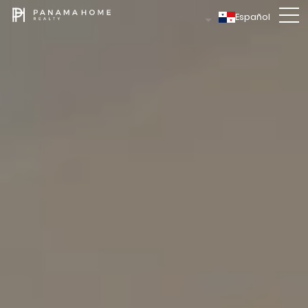
Español
CONTACTO
Esther
CELULAR / WHATSAPP
+507
6022
-0666
EMAIL
esther
@
panamahomerealty.com
DÉJANOS UN MENSAJE