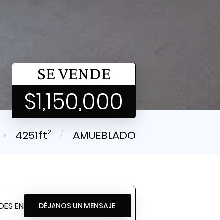
SE VENDE
$1,150,000
2
4251ft
AMUEBLADO
DES EN
DÉJANOS UN MENSAJE