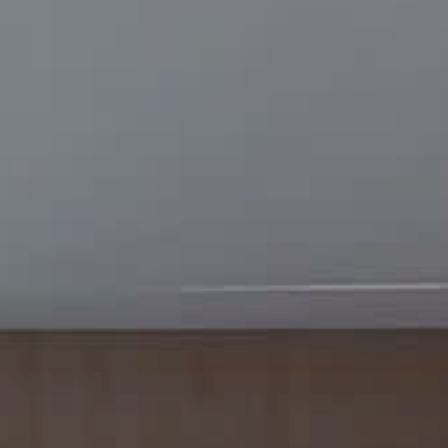
ENVIAR
WHATSAPP
TELEG
O