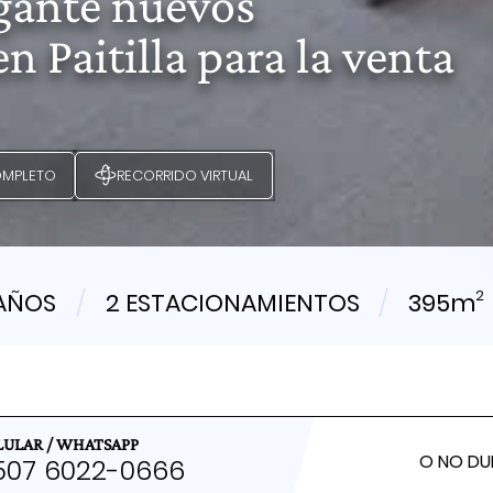
egante nuevos
 Paitilla para la venta
OMPLETO
RECORRIDO VIRTUAL
2
BAÑOS
2 ESTACIONAMIENTOS
395m
LULAR / WHATSAPP
O NO DU
507
6022
-0666