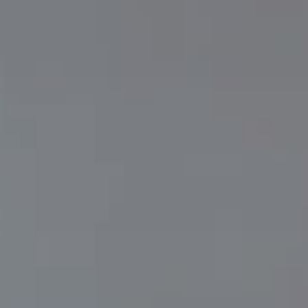
CONTACTO
Pavlina
/ WHATSAPP
22
-0666
@
panamahomerealty.com
OS UN MENSAJE