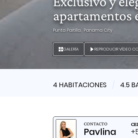
Exclusivo y el
apartamentos en
Punta Paitilla,
Panama City
GALERÍA
REPRODUCIR VÍDEO C
4 HABITACIONES
4.5 
CONTACTO
CE
Pavlina
+