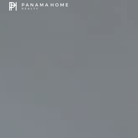
CELULAR 
+507
60
EMAIL
pavlina
DÉJAN