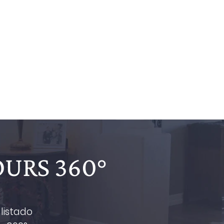
OURS 360°
listado