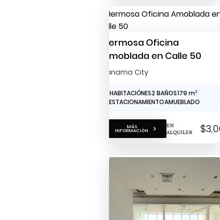
Hermosa Oficina
Amoblada en Calle 50
Panama City
0 HABITACIÓNES
2 BAÑOS
179 m
2
3 ESTACIONAMIENTO
AMUEBLADO
EN
$3,
MÁS
INFORMACIÓN
ALQUILER