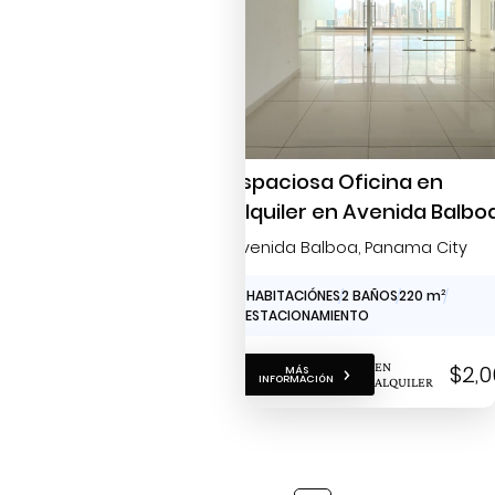
Espaciosa Oficina en
Alquiler en Avenida Balbo
Avenida Balboa
, Panama City
0 HABITACIÓNES
2 BAÑOS
220 m
2
2 ESTACIONAMIENTO
EN
$2,0
MÁS
INFORMACIÓN
ALQUILER