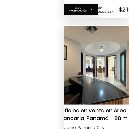
EN
$2,
MÁS
INFORMACIÓN
ALQUILER
Oficina en venta en Área
Bancaria, Panamá – 88 m²
amoblada y con vista
Obarrio
, Panama City