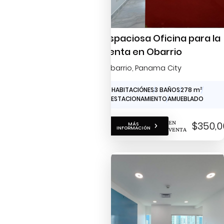
Espaciosa Oficina para la
renta en Obarrio
Obarrio
, Panama City
0 HABITACIÓNES
3 BAÑOS
278 m
2
3 ESTACIONAMIENTO
AMUEBLADO
EN
$350,0
MÁS
INFORMACIÓN
VENTA