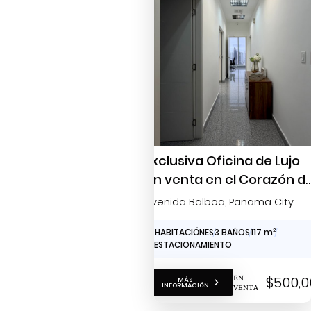
Exclusiva Oficina de Lujo
en venta en el Corazón d
Panamá: Avenida Balboa
Avenida Balboa
, Panama City
0 HABITACIÓNES
3 BAÑOS
117 m
2
2 ESTACIONAMIENTO
EN
$500,0
MÁS
INFORMACIÓN
VENTA