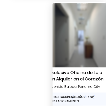
Exclusiva Oficina de Lujo
en Alquiler en el Corazón
de Panamá: Avenida
Avenida Balboa
, Panama City
Balboa
0 HABITACIÓNES
3 BAÑOS
117 m
2
2 ESTACIONAMIENTO