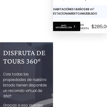
espectacular
0 HABITACIÓNES
1 BAÑOS
88 m
2
2 ESTACIONAMIENTO
AMUEBLADO
EN
$285,0
MÁS
INFORMACIÓN
VENTA
DISFRUTA DE
TOURS 360°
Casi todas las
propiedades de nuestro
listado tienen disponible
un recorrido virtual de
360°.
Gracias a eso, puedes