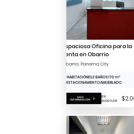
Espaciosa Oficina para la
renta en Obarrio
Obarrio
, Panama City
0 HABITACIÓNES
3 BAÑOS
170 m
2
2 ESTACIONAMIENTO
AMUEBLADO
EN
$2,0
MÁS
INFORMACIÓN
ALQUILER